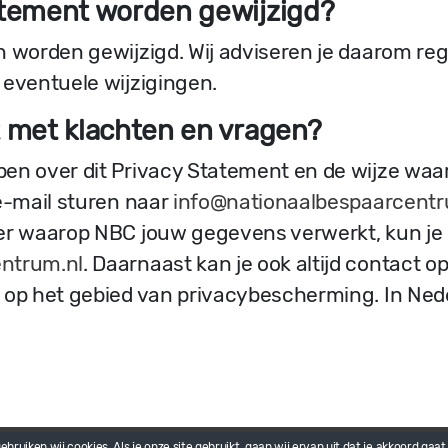
atement worden gewijzigd?
n worden gewijzigd. Wij adviseren je daarom reg
 eventuele wijzigingen.
t met klachten en vragen?
ben over dit Privacy Statement en de wijze wa
e-mail sturen naar
info@nationaalbespaarcentr
er waarop NBC jouw gegevens verwerkt, kun je 
ntrum.nl
. Daarnaast kan je ook altijd contac
 op het gebied van privacybescherming. In Nede
Payroll tuinbouw
Privacybeleid
Cookie Statem
bruiken wij cookies. Als je onze site gebruikt, gaan wij ervan uit dat je akkoord gaa