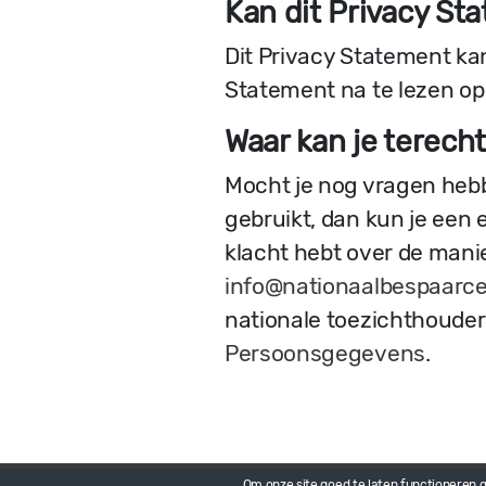
Kan dit Privacy St
Dit Privacy Statement ka
Statement na te lezen op
Waar kan je terech
Mocht je nog vragen heb
gebruikt, dan kun je een 
klacht hebt over de mani
info@nationaalbespaarce
nationale toezichthouder
Persoonsgegevens
.
Payrollofferte aanvraag voor de tuinbouw
Om onze site goed te laten functioneren ge