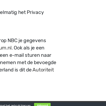
elmatig het Privacy
arop NBC je gegevens
um.nl
. Ook als je een
een e-mail sturen naar
t opnemen met de bevoegde
rland is dit de
Autoriteit
ent
t met het gebruik hiervan.
Akkoord